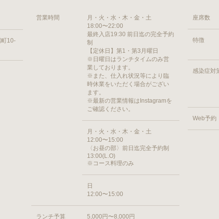
営業時間
月・火・水・木・金・土
座席数
18:00〜22:00
最終入店19:30 前日迄の完全予約
特徴
10-
制
【定休日】第1・第3月曜日
※日曜日はランチタイムのみ営
業しております。
感染症対
※また、仕入れ状況等により臨
時休業をいただく場合がござい
ます。
※最新の営業情報はInstagramを
ご確認ください。
Web予約
月・火・水・木・金・土
12:00〜15:00
〈お昼の部〉前日迄完全予約制
13:00(L.O)
※コース料理のみ
日
12:00〜15:00
ランチ予算
5,000円〜8,000円