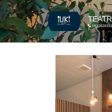
TEATR
092262833